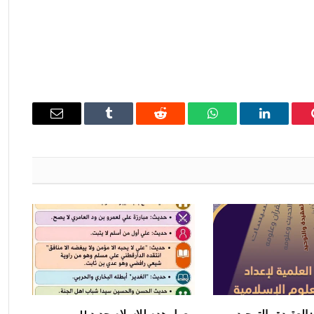
ينتيريست
لينكدإن
واتساب
رديت
Tumblr
البريد
الإلكتروني
: العقيدة والتوحيد
معول هدم للإسلام جديد !!