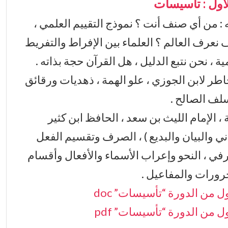
لأول : تأسيسات
: من أي صنف أنت ؟ نموذج التقييم العلمي ،
 نعرف العالم ؟ العلماء بين الإفراط والتفريط
، نحن نتبع الدليل ، هل القرآن حجة بذاته .
اطر لابن الجوزي ، علو الهمة ، ذهديات ورقائق
لف الصالح .
 ، الإمام الليث بن سعد ، الحافظ ابن كثير
عاني والبيان والبديع ) ، الصرف وتقسيم الفعل
في ، النحو وإعراب الأسماء والأفعال وأقسام
رورات والمفاعيل .
ل من الدورة “تأسيسات” doc
ل من الدورة “تأسيسات” pdf