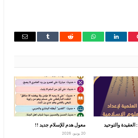
ينتيريست
لينكدإن
واتساب
رديت
Tumblr
البريد
الإلكتروني
: العقيدة والتوحيد
معول هدم للإسلام جديد !!
20 يونيو، 2026