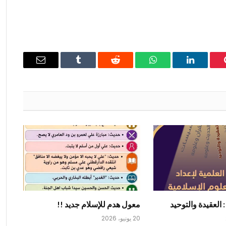
ينتيريست
لينكدإن
واتساب
رديت
Tumblr
البريد
الإلكتروني
: العقيدة والتوحيد
معول هدم للإسلام جديد !!
20 يونيو، 2026