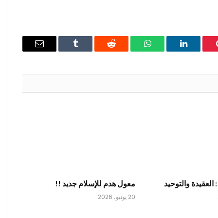
ينتيريست
لينكدإن
واتساب
رديت
Tumblr
البريد
الإلكتروني
: العقيدة والتوحيد
معول هدم للإسلام جديد !!
20 يونيو، 2026