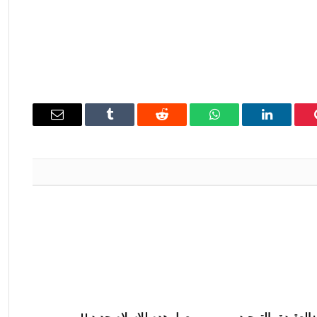
ينتيريست
لينكدإن
واتساب
رديت
Tumblr
البريد
الإلكتروني
: العقيدة والتوحيد
معول هدم للإسلام جديد !!