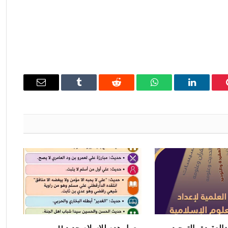
ينتيريست
لينكدإن
واتساب
رديت
Tumblr
البريد
الإلكتروني
: العقيدة والتوحيد
معول هدم للإسلام جديد !!