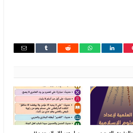
ينتيريست
لينكدإن
واتساب
رديت
Tumblr
البريد
الإلكتروني
: العقيدة والتوحيد
معول هدم للإسلام جديد !!