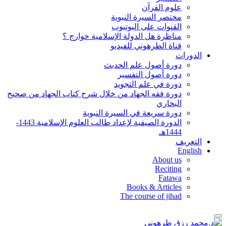
علوم القرآن
مختصر السيرة النبوية
القنوات على اليوتيوب
مناظرة هل الدولة الإسلامية خوارج ؟
قناة الطرهوني للفيديو
الدورات
دورة أصول علم الحدبث
دورة أصول التفسير
دورة في علم التجويد
دورة فقه الجهاد من خلال شرح كتاب الجهاد من صحيح
البخاري
دورة سريعة في السيرة النبوية
الدورة الصيفية لإعداد طالب العلوم الإسلامية 1443-
1444هـ
التعريف
English
About us
Reciting
Fatawa
Books & Articles
The course of jihad