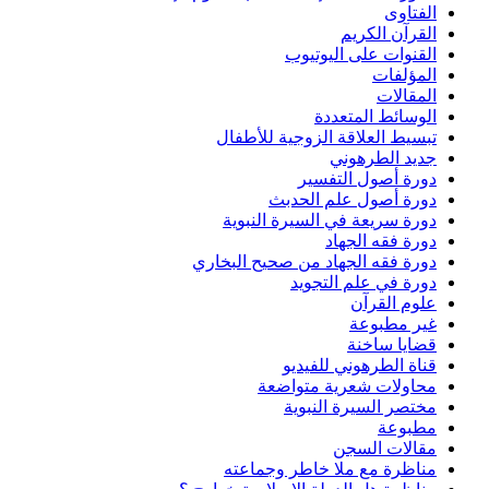
الفتاوى
القرآن الكريم
القنوات على اليوتيوب
المؤلفات
المقالات
الوسائط المتعددة
تبسيط العلاقة الزوجية للأطفال
جديد الطرهوني
دورة أصول التفسير
دورة أصول علم الحدبث
دورة سريعة في السيرة النبوية
دورة فقه الجهاد
دورة فقه الجهاد من صحيح البخاري
دورة في علم التجويد
علوم القرآن
غير مطبوعة
قضايا ساخنة
قناة الطرهوني للفيديو
محاولات شعرية متواضعة
مختصر السيرة النبوية
مطبوعة
مقالات السجن
مناظرة مع ملا خاطر وجماعته