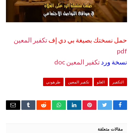
حمل نسختك بصيغة بي دي إف
تكفير المعين
pdf
نسخة ورد
تكفير المعين doc
التكفير
الغلو
تكفير المعين
طرهوني
فيسبوك
تويتر
بينتيريست
لينكدإن
واتساب
رديت
Tumblr
البريد
الإلكتر
مقالات متعلقة