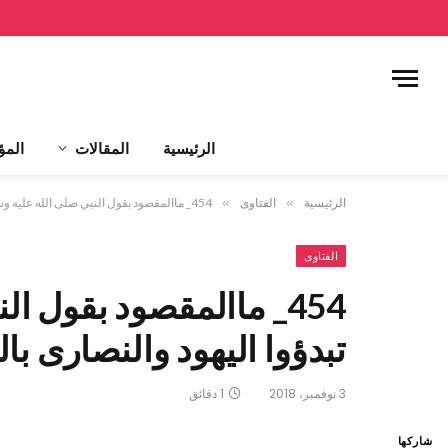
الرئيسية
المقالات
المؤ
الرئيسية
»
الفتاوى
»
454_ ماالمقصود بقول النبي صلى الله عليه وسلم لا تبدؤوا اليهود والنصارى بالسلام؟
الفتاوى
454_ ماالمقصود بقول ا
تبدؤوا اليهود والنصارى با
3 نوفمبر، 2018
1 دقائق
شاركها