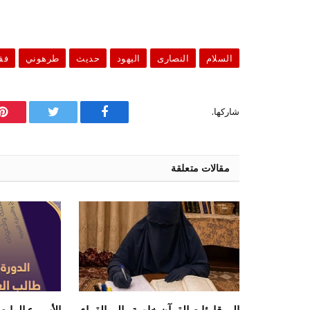
السلام
النصارى
اليهود
حديث
طرهوني
فق
شاركها.
فيسبوك
تويتر
ب
مقالات متعلقة
إلى قارئات القرآن خاصة وإلى القراء
الأسبوع الرابع 