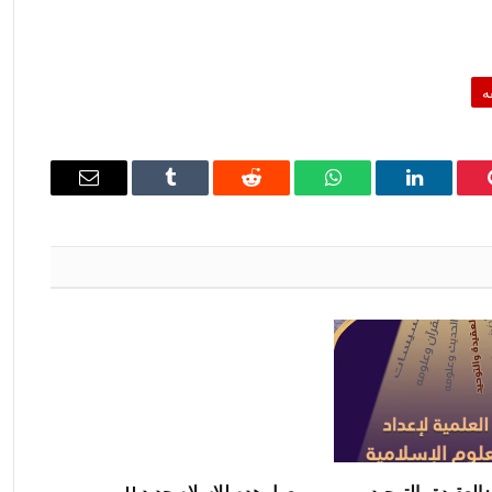
ه
ينتيريست
لينكدإن
واتساب
رديت
Tumblr
البريد
الإلكتروني
: العقيدة والتوحيد
معول هدم للإسلام جديد !!