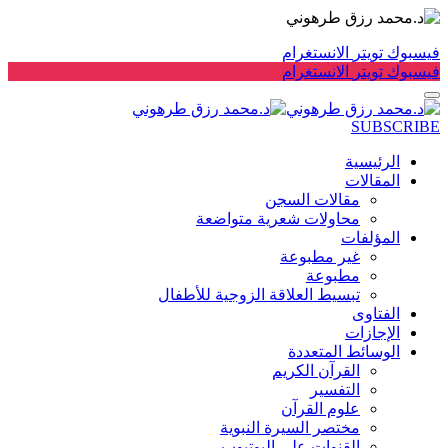
فيسبوك
تويتر
الانستغرام
فيسبوك
تويتر
الانستغرام
SUBSCRIBE
الرئيسية
المقالات
مقالات السجن
محاولات شعرية متواضعة
المؤلفات
غير مطبوعة
مطبوعة
تبسيط العلاقة الزوجية للأطفال
الفتاوى
الإجازات
الوسائط المتعددة
القرآن الكريم
التفسير
علوم القرآن
مختصر السيرة النبوية
القنوات على اليوتيوب