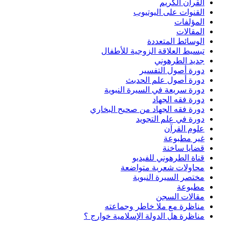
القرآن الكريم
القنوات على اليوتيوب
المؤلفات
المقالات
الوسائط المتعددة
تبسيط العلاقة الزوجية للأطفال
جديد الطرهوني
دورة أصول التفسير
دورة أصول علم الحدبث
دورة سريعة في السيرة النبوية
دورة فقه الجهاد
دورة فقه الجهاد من صحيح البخاري
دورة في علم التجويد
علوم القرآن
غير مطبوعة
قضايا ساخنة
قناة الطرهوني للفيديو
محاولات شعرية متواضعة
مختصر السيرة النبوية
مطبوعة
مقالات السجن
مناظرة مع ملا خاطر وجماعته
مناظرة هل الدولة الإسلامية خوارج ؟