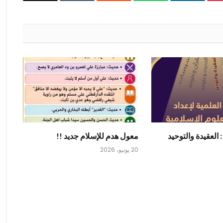
ينتيريست
لينكدإن
واتساب
رديت
Tumblr
البريد
الإلكتروني
: العقيدة والتوحيد
معول هدم للإسلام جديد !!
20 يونيو، 2026