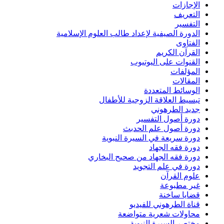
الإجازات
التعريف
التفسير
الدورة الصيفية لإعداد طالب العلوم الإسلامية
الفتاوى
القرآن الكريم
القنوات على اليوتيوب
المؤلفات
المقالات
الوسائط المتعددة
تبسيط العلاقة الزوجية للأطفال
جديد الطرهوني
دورة أصول التفسير
دورة أصول علم الحدبث
دورة سريعة في السيرة النبوية
دورة فقه الجهاد
دورة فقه الجهاد من صحيح البخاري
دورة في علم التجويد
علوم القرآن
غير مطبوعة
قضايا ساخنة
قناة الطرهوني للفيديو
محاولات شعرية متواضعة
مختصر السيرة النبوية