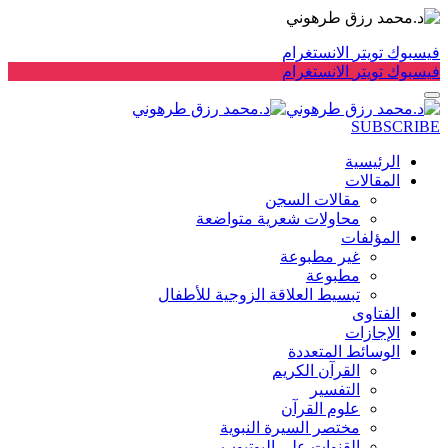
فيسبوك
تويتر
الانستغرام
فيسبوك
تويتر
الانستغرام
SUBSCRIBE
الرئيسية
المقالات
مقالات السجن
محاولات شعرية متواضعة
المؤلفات
غير مطبوعة
مطبوعة
تبسيط العلاقة الزوجية للأطفال
الفتاوى
الإجازات
الوسائط المتعددة
القرآن الكريم
التفسير
علوم القرآن
مختصر السيرة النبوية
القنوات على اليوتيوب