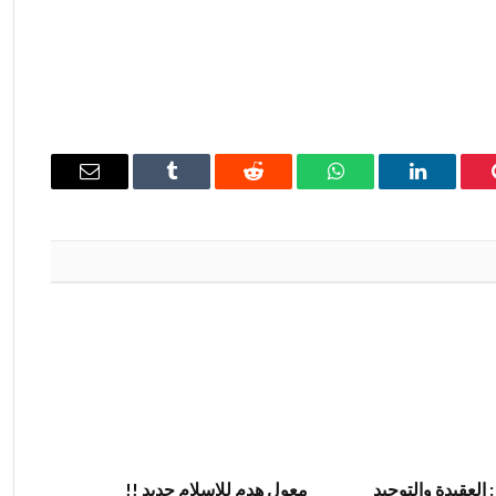
ينتيريست
لينكدإن
واتساب
رديت
Tumblr
البريد
الإلكتروني
: العقيدة والتوحيد
معول هدم للإسلام جديد !!