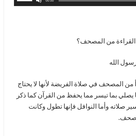
00:00
مفاتيح
الأسهم
أعلى/
أسفل
لزيادة
 القراءة من المصحف؟
أو
خفض
رسول الله
مستوى
الصوت.
أ من المصحف في صلاة الفريضة لأنها لا يحتاج
 يصلي بما تيسر مما يحفظ من القرآن كما ذكر
ر صلاته وأما النوافل فإنها تطول وكانت
مصحف.