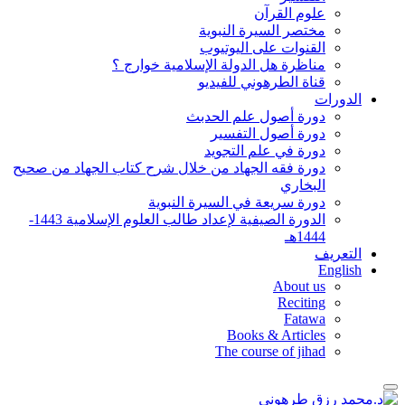
علوم القرآن
مختصر السيرة النبوية
القنوات على اليوتيوب
مناظرة هل الدولة الإسلامية خوارج ؟
قناة الطرهوني للفيديو
الدورات
دورة أصول علم الحدبث
دورة أصول التفسير
دورة في علم التجويد
دورة فقه الجهاد من خلال شرح كتاب الجهاد من صحيح
البخاري
دورة سريعة في السيرة النبوية
الدورة الصيفية لإعداد طالب العلوم الإسلامية 1443-
1444هـ
التعريف
English
About us
Reciting
Fatawa
Books & Articles
The course of jihad