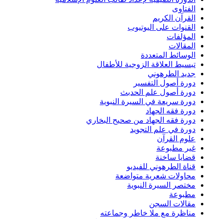
الفتاوى
القرآن الكريم
القنوات على اليوتيوب
المؤلفات
المقالات
الوسائط المتعددة
تبسيط العلاقة الزوجية للأطفال
جديد الطرهوني
دورة أصول التفسير
دورة أصول علم الحدبث
دورة سريعة في السيرة النبوية
دورة فقه الجهاد
دورة فقه الجهاد من صحيح البخاري
دورة في علم التجويد
علوم القرآن
غير مطبوعة
قضايا ساخنة
قناة الطرهوني للفيديو
محاولات شعرية متواضعة
مختصر السيرة النبوية
مطبوعة
مقالات السجن
مناظرة مع ملا خاطر وجماعته