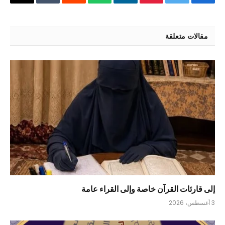
فيسبوك
تويتر
بينتيريست
لينكدإن
واتساب
رديت
Tumblr
البريد
الإلكتر
مقالات متعلقة
إلى قارئات القرآن خاصة وإلى القراء عامة
3 أغسطس، 2026