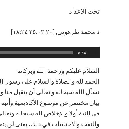
تحت الإعداد
د.محمد طرهوني, [٢٥.٠٣.٢٠ ١٨:٢٤]
مشغل
00:00
الصوت
السلام عليكم ورحمة الله وبركاته
الحمد لله والصلاة والسلام على رسول ال
نسأل الله سبحانه و تعالى أن يتقبل منا و
بيان مختصر عن موضوع الأكاديمية وأنبه
في النية أولا والإخلاص لله سبحانه وتعا
والتعب والاحتساب في ذلك، يعني لن يتعل