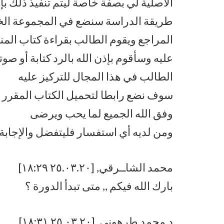
الأصلية لي بصفة خاصة ليتم تنفيذ ذلك بإذ
طريقة الدراسة سنضع في المجموعة الخ
المراجع ويقوم الطالب بقراءة كتاب ال
عليه وسأقوم بإذن الله بالرد كتابة أو صوت
الطالب في هذا المجال للتركيز عليه
سوف نضع رابطا لتحميل الكتاب المقرر 
وفق الله الجميع لما يحب ويرضى
ومن لديه أي استفسار فليتفضل والإجابة
محمد الشاــرقي, [٢٥.٠٣.٢٠ ١٨:٢٩]
بارك الله فيكم ,, متى تبدأ الدورة ؟
د.محمد طرهوني, [٢٥.٠٣.٢٠ ١٨:٣١]