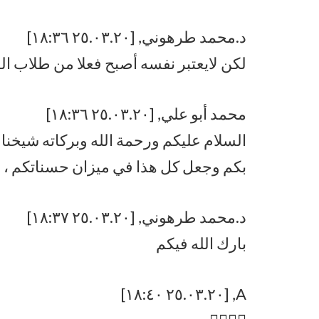
د.محمد طرهوني, [٢٥.٠٣.٢٠ ١٨:٣٦]
لكن لايعتبر نفسه أصبح فعلا من طلاب العل
محمد أبو علي, [٢٥.٠٣.٢٠ ١٨:٣٦]
السلام عليكم ورحمة الله وبركاته شيخنا
بكم وجعل كل هذا في ميزان حسناتكم ، 
د.محمد طرهوني, [٢٥.٠٣.٢٠ ١٨:٣٧]
بارك الله فيكم
A, [٢٥.٠٣.٢٠ ١٨:٤٠]