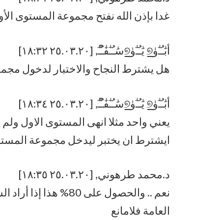
غدا بإذن الله نفتح مجموعة المستوى الأ
أبَٰـُـٰٓﯛ̲୭ يَٰـُـٰٓﯛ̲୭سَٰـُـٰٓفَٰ͒ـُـٰٓ, [٢٥.٠٣.٢٠ ١٨:٣٢]
هل يشترط النجاح والاختبار لدخول مج
أبَٰـُـٰٓﯛ̲୭ يَٰـُـٰٓﯛ̲୭سَٰـُـٰٓفَٰ͒ـُـٰٓ, [٢٥.٠٣.٢٠ ١٨:٣٤]
يعني واحد مثلا انهى المستوى الاول ولم ي
ايشترط ان يختبر ليدخل مجموعة المستوى
د.محمد طرهوني, [٢٥.٠٣.٢٠ ١٨:٣٥]
نعم .. والحصول على 80%
العامة فلامانع