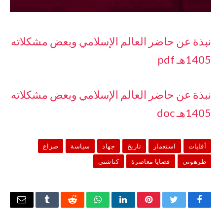
نبذة عن حاضر العالم الإسلامي وبعض مشكلاته
1405هـ pdf
نبذة عن حاضر العالم الإسلامي وبعض مشكلاته
1405هـ doc
أقليات
استعمار
تاريخ
جهاد
سياسة
صراع
طرهوني
قضايا معاصرة
كناشتي
فيسبوك
تويتر
بينتيريست
لينكدإن
واتساب
رديت
Tumblr
البريد