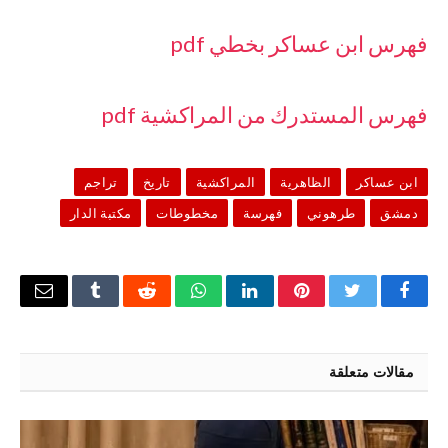
فهرس ابن عساكر بخطي pdf
فهرس المستدرك من المراكشية pdf
ابن عساكر
الظاهرية
المراكشية
تاريخ
تراجم
دمشق
طرهوني
فهرسة
مخطوطات
مكتبة الدار
فيسبوك
تويتر
بينتيريست
لينكدإن
واتساب
رديت
Tumblr
البريد
الإلكتر
مقالات متعلقة