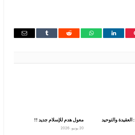
ينتيريست
لينكدإن
واتساب
رديت
Tumblr
البريد
الإلكتروني
: العقيدة والتوحيد
معول هدم للإسلام جديد !!
20 يونيو، 2026