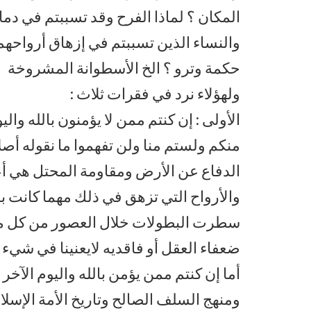
المكان ؟ لماذا الفرح وقد تسببتم في دم
والنساء الذين تسببتم في إزهاق أرواحهم
حكمة وترو ؟ الخ الأسطوانة المشروخة
ولهؤلاء نرد في فقرات ثلاث :
الأولى : إن كنتم ممن لا يؤمنون بالله وال
منكم ولستم منا ولن تفهموا ما نقوله أصلا
الدفاع عن الأرض ومقاومة المحتل هي أعل
والأرواح التي تزهق في ذلك مهما كانت با
سطرت البطولات خلال العصور من كل ملل
ضعفاء العقل أو فاقديه لايعنينا في شيء .
أما إن كنتم ممن يؤمن بالله واليوم الآخر
ومنهج السلف الصالح وتاريخ الأمة الإسلا