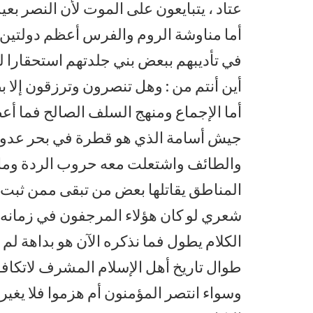
عتاد ، يتبايعون على الموت لأن النصر بعيد
أما مناوشة الروم والفرس أعظم دولتين 
في تأديبهم ببعض بني جلدتهم استحقارا ل
أين أنتم من : وهل تنصرون وترزقون إلا 
أما الإجماع ومنهج السلف الصالح فما أع
جيش أسامة الذي هو قطرة في بحر عدوه
والطائف واشتعلت معه حروب الردة وما
المناطق يقاتلها بعض من تبقى ممن ثبت 
شعري لو كان هؤلاء المرجفون في زمانه 
الكلام يطول فما نذكره الآن هو بداهة لم ي
طوال تاريخ أهل الإسلام المشرف لاتكاف
وسواء انتصر المؤمنون أم هزموا فلا يغير