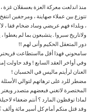
منذ اندلعت معركة العزة بعسقلان غزة ، 
تتوزع بين عملاء صهاينة ، ومرجفين انت
، وبلداء فهم عريضي وساد ضخام قفا ، لاكتا
ولاتاريخ سبروا . يتشبعون بما لم يعطوا ،
دور المتعقل الحكيم وأنى لهم !!
سامحوني فهذا أقل مااستطاعت قريحتي
وفي أواخر العقد السابع ! وقد حاولت إم
العنان لرأيتم ماليس في الحسبان !
مضطر للرد على ترهاتهم لتوالي الأسئلة
المختصرة لاتغني فبعضهم متصدر ويغتر به
لماذا توقظون المارد ؟ أنتم ضعفاء لاحيل
وقد قتل منكم أمام كل أسير مائة وألف ؟