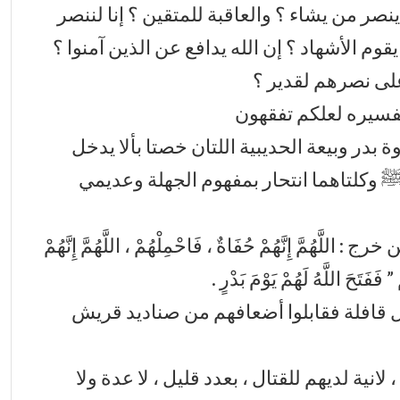
 ينصر من يشاء ؟ والعاقبة للمتقين ؟ إنا لننصر
يقوم الأشهاد ؟ إن الله يدافع عن الذين آمنوا ؟
 على نصرهم لقدير ؟
فسيره لعلكم تفقهون
 بدر وبيعة الحديبية اللتان خصتا بألا يدخل
ﷺ وكلتاهما انتحار بمفهوم الجهلة وعديمي
َ إِنَّهُمْ حُفَاةٌ ، فَاحْمِلْهُمْ ، اللَّهُمَّ إِنَّهُمْ
 فَفَتَحَ اللَّهُ لَهُمْ يَوْمَ بَدْرٍ .
 قافلة فقابلوا أضعافهم من صناديد قريش
نية لديهم للقتال ، بعدد قليل ، لا عدة ولا