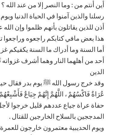
أين أنتم من : وما النصر إلا من عند الله ؟
رسلنا والذين آمنوا في الحياة الدنيا ويوم 
أذن للذين يقاتلون بأنهم ظلموا وإن الله
هذا بعض مافي كتابكم راجعوه وراجعوا ت
أما السنة وما أدراك ما السنة يكفيكم غزوة
أحد من أهلهما النار وهما أشرف غزواته 
الدين
وقد خرج رسول الله ﷺ يوم بدر فقال حين خرج : اللَّهُمّ
عُرَاةٌ فَاكْسُهُمْ ، اللَّهُمَّ إِنَّهُمْ جِيَاعٌ فَأَشْبِعْهُمْ ”
حفاة عراة جياع عددهم قليل خرجوا لأجل
المدججين بالسلاح الخارجين للقتال .
ويوم الحديبية معتمرون خارجون للعمرة ، لا