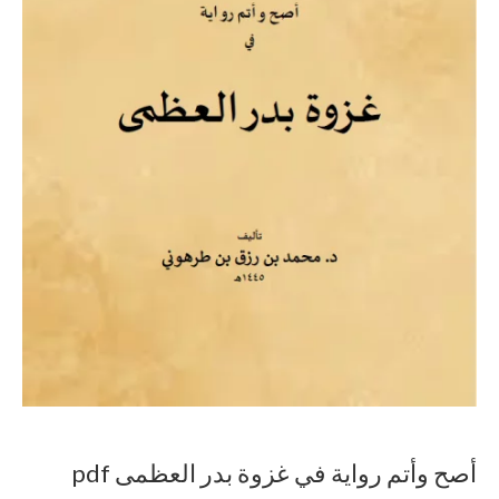
أصح وأتم رواية في غزوة بدر العظمى pdf