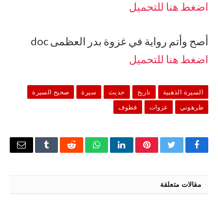
اضغط هنا للتحميل
أصح وأتم رواية في غزوة بدر العظمى doc
اضغط هنا للتحميل
السيرة الذهبية
تاريخ
حديث
سيرة
صحيح السيرة
طرهوني
غزوات
قطوف
فيسبوك
تويتر
بينتيريست
لينكدإن
واتساب
رديت
Tumblr
البريد
الإلكتر
مقالات متعلقة