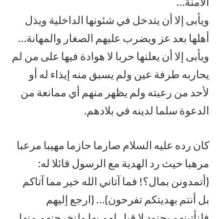
الآمنة…
ويأبى إلا أن يتدخل في شئونها الداخلية ويذل
أهلها بعد عز ويضرب عليهم الصغار والمهانة…
ويأبى إلا أن يعلنها حربا لا هوادة فيها على من لم
يحاربه طرفة عين ولم يسبق منه إيذاء له أو
لأحد من رعيته ولم يظهر منهم أي ممانعة من
الدعوة سلما لدينه في بلادهم.
كان رده عليه السلام صارما حازما مهيبا مرعبا
مرهبا حيث رد الهدية مع الرسول قائلا له:
{أتمدونن بمال؟! فما آتاني الله خير مما آتاكم
بل أنتم بهديتكم تفرحون}… {ارجع إليهم
فلنأتينهم بجنود لا قبل لهم بها ولنخرجنهم منها