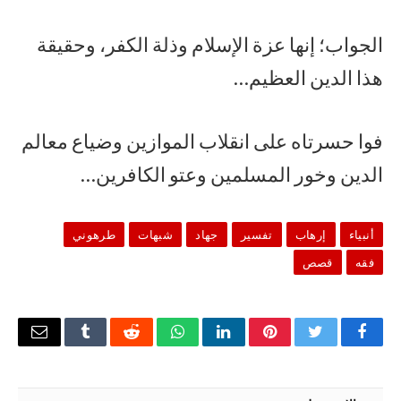
الجواب؛ إنها عزة الإسلام وذلة الكفر، وحقيقة
هذا الدين العظيم…
فوا حسرتاه على انقلاب الموازين وضياع معالم
الدين وخور المسلمين وعتو الكافرين…
أنبياء
إرهاب
تفسير
جهاد
شبهات
طرهوني
فقه
قصص
فيسبوك
تويتر
بينتيريست
لينكدإن
واتساب
رديت
Tumblr
البريد
الإلكتر