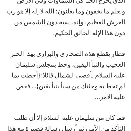
الذي يخرج الخبأ في السماوات وفي الأرض
ويعلم ما يخفون وما يعلنون؛ الله لا إله إلا هو رب
العرش العظيم، وإنما يسجدون للشمس من
دون هذا الإله الخالق الحكيم.
فطار يقطع هذه الصحارى والبراري بهذا الخبر
العجيب والنبأ اليقين، وحط بمجلس سليمان
عليه السلام بأقصى الشمال قائلا: {أحطت بما
لم تحط به وجئتك من سبأ بنبأ يقين}… فقص
عليه الأمر…
فما كان من سليمان عليه السلام إلا أن طلب
التأكد من الأمر، ثم أرسل رسالة قصيرة مع هذا