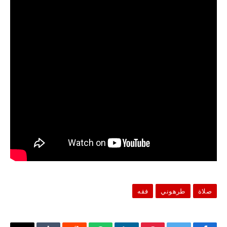
صلاة
طرهوني
فقه