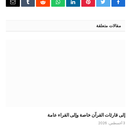
فيسبوك
تويتر
بينتيريست
لينكدإن
واتساب
رديت
Tumblr
البريد
الإلكتر
مقالات متعلقة
إلى قارئات القرآن خاصة وإلى القراء عامة
3 أغسطس، 2026