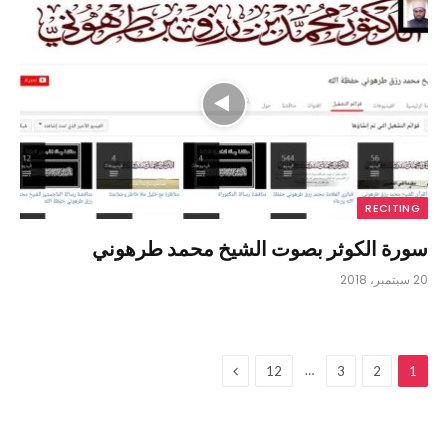
RECITING
سورة الكوثر بصوت الشيخ محمد طرهوني
20 سبتمبر، 2018
التالي
…
12
3
2
1