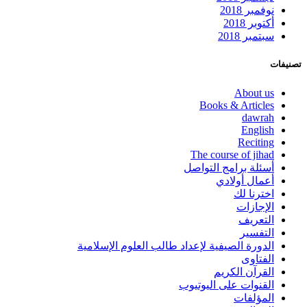
نوفمبر 2018
أكتوبر 2018
سبتمبر 2018
تصنيفات
About us
Books & Articles
dawrah
English
Reciting
The course of jihad
أسئلة برامج التواصل
أعمال أولادي
اخترنا لك
الإجازات
التعريف
التفسير
الدورة الصيفية لإعداد طالب العلوم الإسلامية
الفتاوى
القرآن الكريم
القنوات على اليوتيوب
المؤلفات