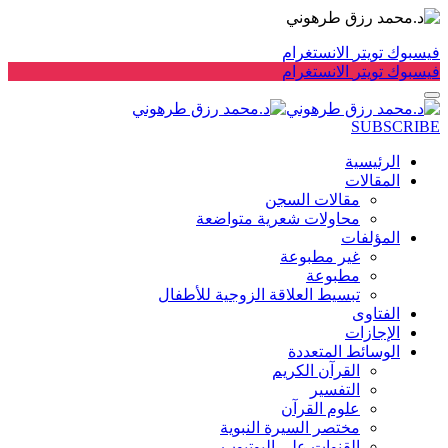
فيسبوك
تويتر
الانستغرام
فيسبوك
تويتر
الانستغرام
SUBSCRIBE
الرئيسية
المقالات
مقالات السجن
محاولات شعرية متواضعة
المؤلفات
غير مطبوعة
مطبوعة
تبسيط العلاقة الزوجية للأطفال
الفتاوى
الإجازات
الوسائط المتعددة
القرآن الكريم
التفسير
علوم القرآن
مختصر السيرة النبوية
القنوات على اليوتيوب