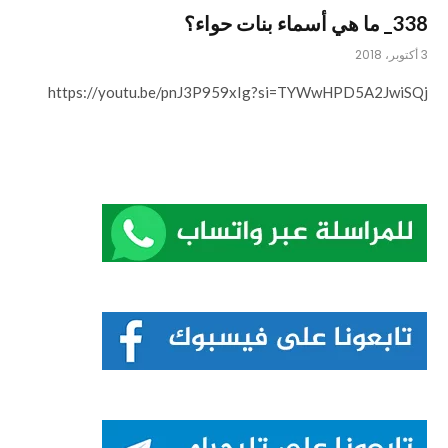
338_ ما هي أسماء بنات حواء؟
3 أكتوبر، 2018
https://youtu.be/pnJ3P959xIg?si=TYWwHPD5A2JwiSQj