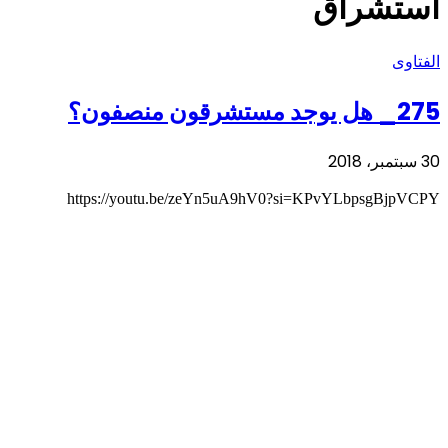
استشراق
الفتاوى
275_ هل يوجد مستشرقون منصفون؟
30 سبتمبر، 2018
https://youtu.be/zeYn5uA9hV0?si=KPvYLbpsgBjpVCPY