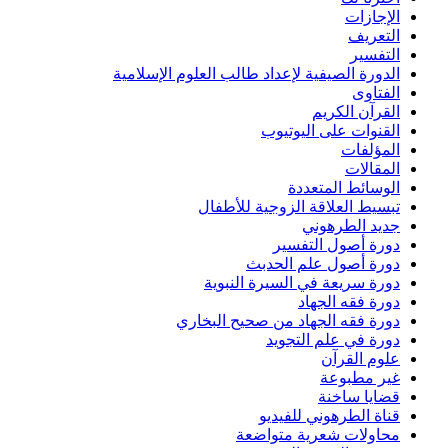
الإجازات
التعريف
التفسير
الدورة الصيفية لإعداد طالب العلوم الإسلامية
الفتاوى
القرآن الكريم
القنوات على اليوتيوب
المؤلفات
المقالات
الوسائط المتعددة
تبسيط العلاقة الزوجية للأطفال
جديد الطرهوني
دورة أصول التفسير
دورة أصول علم الحدبث
دورة سريعة في السيرة النبوية
دورة فقه الجهاد
دورة فقه الجهاد من صحيح البخاري
دورة في علم التجويد
علوم القرآن
غير مطبوعة
قضايا ساخنة
قناة الطرهوني للفيديو
محاولات شعرية متواضعة