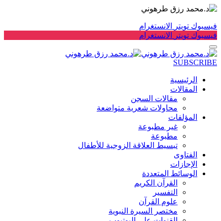
فيسبوك
تويتر
الانستغرام
فيسبوك
تويتر
الانستغرام
SUBSCRIBE
الرئيسية
المقالات
مقالات السجن
محاولات شعرية متواضعة
المؤلفات
غير مطبوعة
مطبوعة
تبسيط العلاقة الزوجية للأطفال
الفتاوى
الإجازات
الوسائط المتعددة
القرآن الكريم
التفسير
علوم القرآن
مختصر السيرة النبوية
القنوات على اليوتيوب