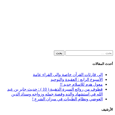
البحث
عن:
أحدث المقالات
إلى قارئات القرآن خاصة وإلى القراء عامة
الأسبوع الرابع : العقيدة والتوحيد
معول هدم للإسلام جديد !!
قطوف من روائع السيرة الذهبية ( 10 ) : حديث جابر بن عبد
الله في استشهاد والده وقصة جمله وزواجه وسداد الدين
العوضي ونظام الطيبات في ميزان الشرع !
الأرشيف