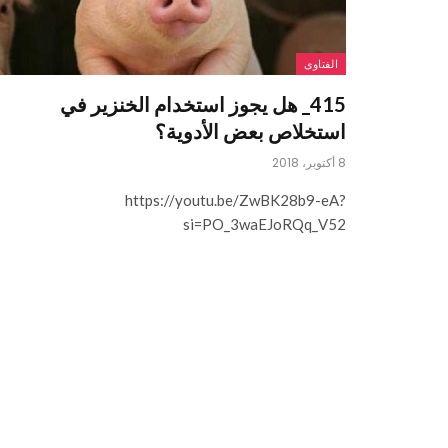
الفتاوى
415_ هل يجوز استخدام الخنزير في
استخلاص بعض الأدوية؟
8 أكتوبر، 2018
https://youtu.be/ZwBK28b9-eA?
si=PO_3waEJoRQq_V52