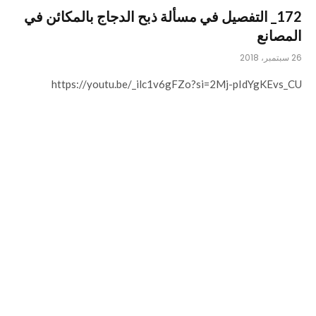
172_ التفصيل في مسألة ذبح الدجاج بالمكائن في
المصانع
26 سبتمبر، 2018
https://youtu.be/_ilc1v6gFZo?si=2Mj-pIdYgKEvs_CU