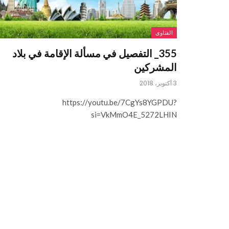
الفتاوى
355_ التفصيل في مسألة الإقامة في بلاد
المشركين
3 أكتوبر، 2018
https://youtu.be/7CgYs8YGPDU?
si=VkMmO4E_5272LHIN