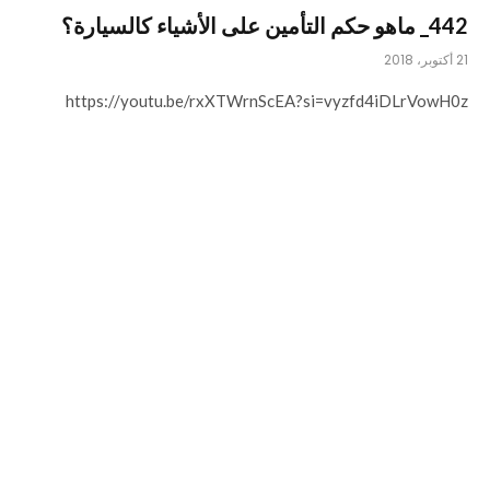
442_ ماهو حكم التأمين على الأشياء كالسيارة؟
21 أكتوبر، 2018
https://youtu.be/rxXTWrnScEA?si=vyzfd4iDLrVowH0z