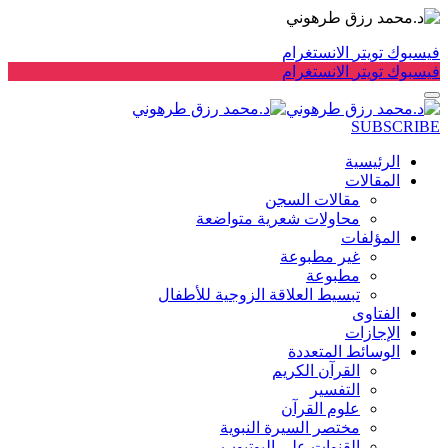
فيسبوك
تويتر
الانستغرام
فيسبوك
تويتر
الانستغرام
SUBSCRIBE
الرئيسية
المقالات
مقالات السجن
محاولات شعرية متواضعة
المؤلفات
غير مطبوعة
مطبوعة
تبسيط العلاقة الزوجية للأطفال
الفتاوى
الإجازات
الوسائط المتعددة
القرآن الكريم
التفسير
علوم القرآن
مختصر السيرة النبوية
القنوات على اليوتيوب