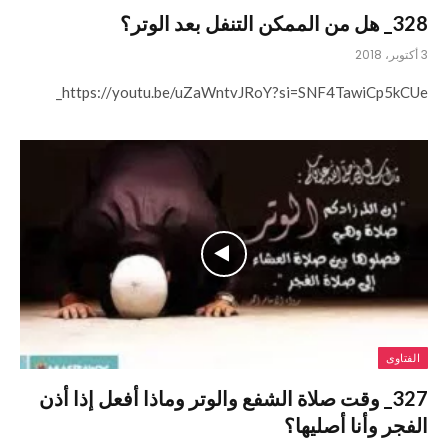
328_ هل من الممكن التنفل بعد الوتر؟
3 أكتوبر، 2018
https://youtu.be/uZaWntvJRoY?si=SNF4TawiCp5kCUe_
الفتاوى
327_ وقت صلاة الشفع والوتر وماذا أفعل إذا أذن
الفجر وأنا أصليها؟