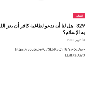
الفتاوى
329_ هل لنا أن ندعو لطاغية كافر أن يعز الل
به الإسلام؟
3 أكتوبر، 2018
https://youtu.be/C73k6KvQ9f8?si=5c3iw-
LEdfga3uy3