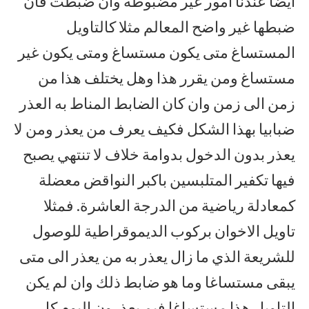
ايضا عندنا امور غير مضبوطة وان ضبطت فان
ضبطها غير واضح المعالم مثلا كالتاويل
المستساغ متى يكون مستساغ ومتى يكون غير
مستساغ ومن يقرر هذا وهل يختلف هذا من
زمن الى زمن وان كان الضابط المناط به العذر
ضبابيا بهذا الشكل فكيف يعرف من يعذر ومن لا
يعذر بدون الدخول بدوامة خلاف لا تنتهي يصبح
فيها تكفير المتلبسين باكبر النواقض معضلة
كمعادلة رياضية من الدرجة العاشرة. فمثلا
تاويل الاخوان بركوب الديموقراطية للوصول
للشريعة الذي ما زال يعذر به من يعذر الى متى
يبقى مستساغا وما هو ضابط ذلك وان لم يكن
التاويل هذا مستساغا فبم يعذرون اليوم كل