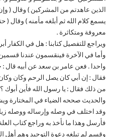
الذين عاهدتم من المشركين ) وقال ( و
يسمع كلام الله ثم أبلغه مأمنه ) وقال ( 
معروفة ومتكاثرة .
ويراجع للتفصيل كتابنا : هل في الكفار أبر
وأما في الآخرة فينقسمون عندنا قسمين : 
واحدا . فعن عامر بن سعد عن أبيه قال : 
فقال : إن أبي كان يصل الرحم وكان وكان ف
من ذلك فقال : يا رسول الله فأين أبوك ؟ 
والحديث صححه الضياء في المختارة ويشه
وقد اختلف في وصله وإرساله ووصله زيا
فأرسل وهذا ما نأخذ به وراجع كتاب العلة 
وقسم لم تبلغه دعوة التوحيد وهم أهل الف