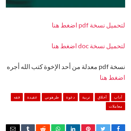
لتحميل نسخة pdf اضغط هنا
لتحميل نسخة doc اضغط هنا
نسخة pdf معدلة من أحد الإخوة كتب الله أجره
اضغط هنا
آداب
أخلاق
تربية
دعوة
طرهوني
عقيدة
فقه
معاملات