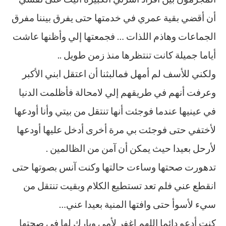
أن أقضي بقية عمري في خدمتها حتى يفرق بيننا مفرق
الجماعات وهاذم اللذات … فجمعتها إلي وأظنها عاشت
أياما جميلة كانت تنتظرها منذ زمن طويل ..
ولكني للأسف لم أمهل فمالبثنا أن اعتقل ابني الأكبر
وعرفت أنهم في طريقهم إلي لامحالة فأظلمت الدنيا
في عينيها عندما فوجئت أنها تنتقل من بيتي وأنا أودعها
لأختفي حتى فوجئت بي مرة أخرى أدخل عليها أودعها
لأرحل بعيدا حيث يمكن أن آمن من الظالمين .
تدهورت صحتها وساءت حالتها وكنت آنس بصوتها حتى
انقطع عني فلم تعد تستطيع الكلام وبقيت تنتقل من
سيء لأسوأ حتى وافتها المنية بعيدا عني…
كنت أدعو دائما اللهم اغفر لأمي وبارك لها في صحتها