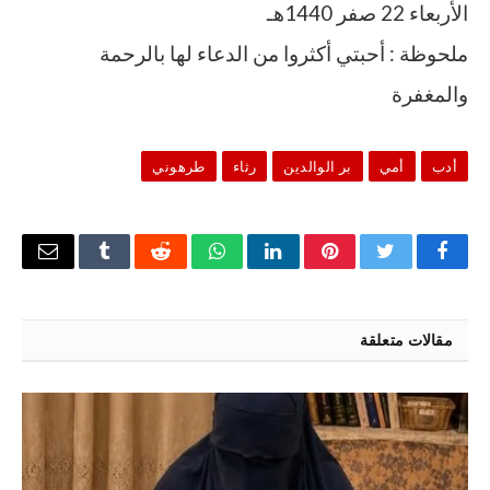
الأربعاء 22 صفر 1440هـ
ملحوظة : أحبتي أكثروا من الدعاء لها بالرحمة
والمغفرة
أدب
أمي
بر الوالدين
رثاء
طرهوني
فيسبوك
تويتر
بينتيريست
لينكدإن
واتساب
رديت
Tumblr
البريد
الإلكتر
مقالات متعلقة