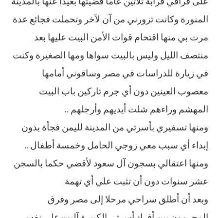
على فراقي قرابة ثلاثين عاما قضيتها بعيدا عنها بالمدينة
المنورة وكانت تزورني من آن لآخر وتحملت فجائع عدة
مرت بي منها اقتحام قوات الأمن البيت عليها بعد
منتصف الليل وليس بالبيت سواها ومها الصغيرة وكنت
في زيارة للدراسات في مصر وساقوني أمامها
معصوب العينين دون أي جرم تاركين باب البيت
المهشم وراءهم شلت أيديهم وأرجلهم ..
ومنها تسفيري بأسرتي من المدينة لليمن فجأة بدون
إبداء أي سبب معي زوجي الحامل وخمسة أطفال ..
ومنها اعتقالي بسجون آل سعود لأقضي حكما بالسجن
عشر سنوات دون أن تثبت علي أي تهمة
وبعد أن أطلق سراحي مرحلا إلى مصر وفرق
المجرمون بين أفراد أسرتي الكبيرة آليت على نفسي