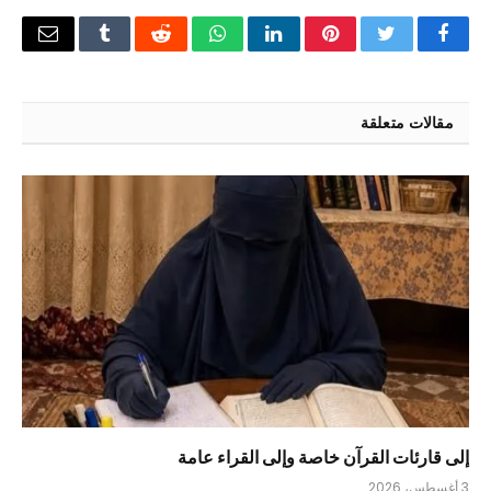
فيسبوك
تويتر
بينتيريست
لينكدإن
واتساب
رديت
Tumblr
البريد
الإلكتر
مقالات متعلقة
إلى قارئات القرآن خاصة وإلى القراء عامة
3 أغسطس، 2026