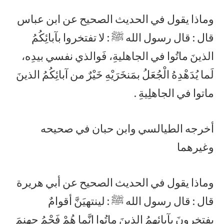
وماذا يقول في الحديث الصحيح عن ابن عباس
قال : قال رسول الله ﷺ : لا تفتخروا بآبائِكُمُ
الذينَ ماتُوا في الجاهليةِ، فَوالذي نفسي بيدِه،
لَما يُدَهْدِهُ الْجُعَلُ بمَنخَرَيْهِ خَيْرٌ من آبائِكُمُ الذينَ
ماتوا في الجاهلِيةِ .
أخرجه الطيالسي وابن حبان في صحيحه
وغيرهما
وماذا يقول في الحديث الصحيح عن أبي هريرة
قال : قال رسول الله ﷺ : لينتهيَنَّ أقوامٌ
يفتخرونَ بِآبائِهِمُ الذينَ ماتُوا إِنَّما هُمْ فَحْمُ جهنمَ