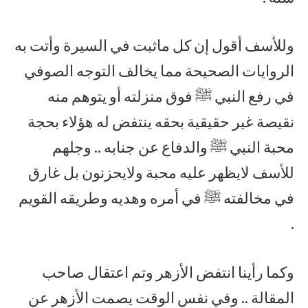
وللأسف أقول إن كل ماثبت في السيرة وأتت به
الروايات الصحيحة مما يخالف التوجه الصوفي
في رفع النبي ﷺ فوق منزلته أو يتوهم منه
نقيصة غير حقيقية بحقه ينتفض له هؤلاء بحجة
محبة النبي ﷺ والدفاع عن جنابه .. وجلهم
للأسف لايظهر عليه محبة ولايحزنون بل غارق
في مخالفته ﷺ في أمره وهديه وطريقه القويم
.
وكما رأينا انتفض الأزهر وتم اعتقال صاحب
المقالة .. وفي نفس الوقت يصمت الأزهر عن