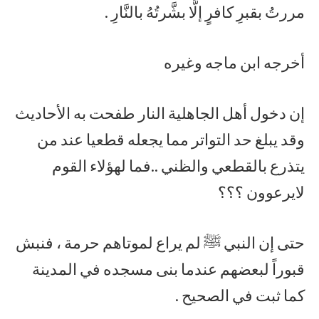
مررتُ بقبرِ كافرٍ إلَّا بشَّرتُهُ بالنَّارِ .
أخرجه ابن ماجه وغيره
إن دخول أهل الجاهلية النار طفحت به الأحاديث
وقد يبلغ حد التواتر مما يجعله قطعيا عند من
يتذرع بالقطعي والظني ..فما لهؤلاء القوم
لايرعوون ؟؟؟
حتى إن النبي ﷺ لم يراع لموتاهم حرمة ، فنبش
قبوراً لبعضهم عندما بنى مسجده في المدينة
كما ثبت في الصحيح .