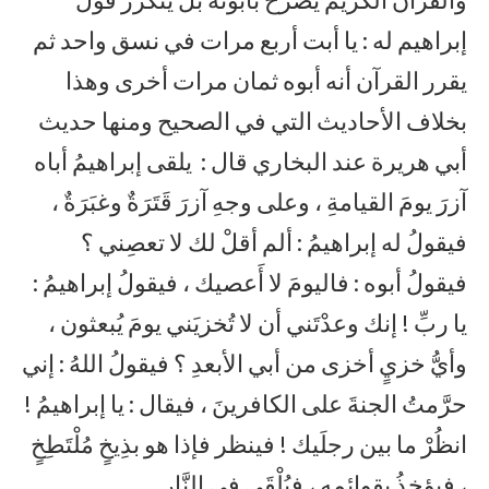
إبراهيم له : يا أبت أربع مرات في نسق واحد ثم
يقرر القرآن أنه أبوه ثمان مرات أخرى وهذا
بخلاف الأحاديث التي في الصحيح ومنها حديث
أبي هريرة عند البخاري قال : يلقى إبراهيمُ أباه
آزرَ يومَ القيامةِ ، وعلى وجهِ آزرَ قَتَرَةٌ وغبَرَةٌ ،
فيقولُ له إبراهيمُ : ألم أقلْ لك لا تعصِني ؟
فيقولُ أبوه : فاليومَ لا أَعصيك ، فيقولُ إبراهيمُ :
يا ربِّ ! إنك وعدْتَني أن لا تُخزيَني يومَ يُبعثون ،
وأيُّ خزيٍ أخزى من أبي الأبعدِ ؟ فيقولُ اللهُ : إني
حرَّمتُ الجنةَ على الكافرينَ ، فيقال : يا إبراهيمُ !
انظُرْ ما بين رجلَيك ! فينظر فإذا هو بذِيخٍ مُلْتَطِخٍ
، فيؤخذُ بقوائمِه ، فيُلْقَى في النَّارِ .