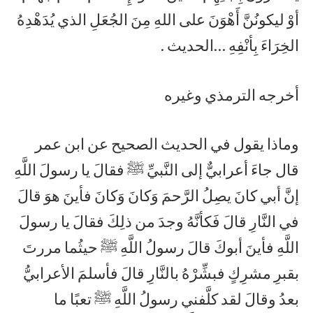
أوْ ليكونُنَّ أَهْوَنَ على اللهِ مِنَ الجُعَلِ الذي يُدَهْدِهُ
الخِرَاءَ بِأنْفِهِ …الحديث .
أخرجه الترمذي وغيره
وماذا يقول في الحديث الصحيح عن ابن عمر
قال جاءَ أعرابيٌّ إلى النَّبيِّ ﷺ فقالَ يا رسولَ اللَّهِ
إنَّ أبي كانَ يصِلُ الرَّحمَ وَكانَ وَكانَ فأينَ هوَ قالَ
في النَّارِ قالَ فَكأنَّهُ وجدَ من ذلِكَ فقالَ يا رسولَ
اللَّهِ فأينَ أبوكَ قالَ رسولُ اللَّهِ ﷺ حيثُما مررتَ
بقبرِ مشرِكٍ فبشِّرْهُ بالنَّارِ قالَ فأسلمَ الأعرابيُّ
بعدُ وقالَ لقد كلَّفني رسولُ اللَّهِ ﷺ تعبًا ما