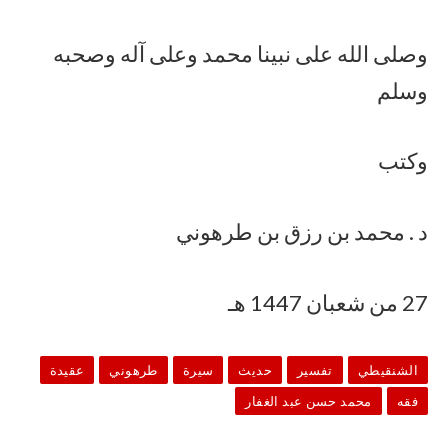
وصلى الله على نبينا محمد وعلى آله وصحبه
وسلم
وكتب
د . محمد بن رزق بن طرهوني
27 من شعبان 1447 هـ
الشنقيطي
تفسير
حديث
سيرة
طرهوني
عقيدة
فقه
محمد حسن عبد الغفار