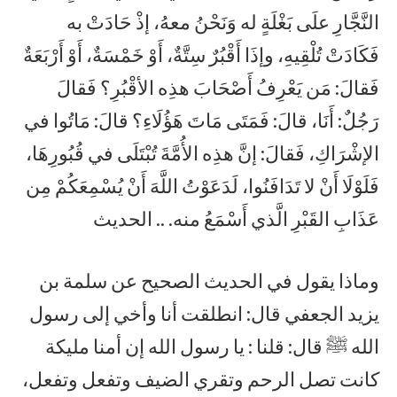
النَّجَّارِ علَى بَغْلَةٍ له وَنَحْنُ معهُ، إذْ حَادَتْ به
فَكَادَتْ تُلْقِيهِ، وإذَا أَقْبُرٌ سِتَّةٌ، أَوْ خَمْسَةٌ، أَوْ أَرْبَعَةٌ
فَقالَ: مَن يَعْرِفُ أَصْحَابَ هذِه الأقْبُرِ؟ فَقالَ
رَجُلٌ: أَنَا، قالَ: فَمَتَى مَاتَ هَؤُلَاءِ؟ قالَ: مَاتُوا في
الإشْرَاكِ، فَقالَ: إنَّ هذِه الأُمَّةَ تُبْتَلَى في قُبُورِهَا،
فَلَوْلَا أَنْ لا تَدَافَنُوا، لَدَعَوْتُ اللَّهَ أَنْ يُسْمِعَكُمْ مِن
عَذَابِ القَبْرِ الَّذي أَسْمَعُ منه. .. الحديث
وماذا يقول في الحديث الصحيح عن سلمة بن
يزيد الجعفي قال: انطلقت أنا وأخي إلى رسول
الله ﷺ قال: قلنا : يا رسول الله إن أمنا مليكة
كانت تصل الرحم وتقري الضيف وتفعل وتفعل،