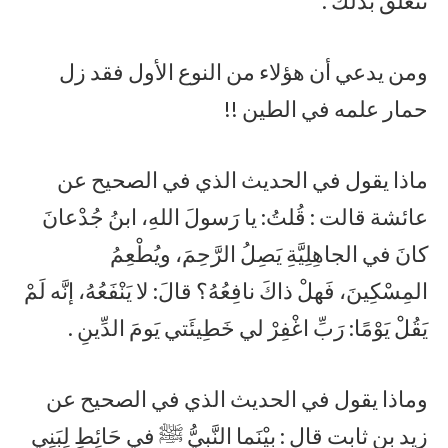
تتعلق بذلك .
ومن يدعي أن هؤلاء من النوع الأول فقد زل
حمار علمه في الطين !!
ماذا يقول في الحديث الذي في الصحيح عن
عائشة قالت : قُلتُ: يا رَسولَ اللهِ، ابنُ جُدْعانَ
كانَ في الجاهِلِيَّةِ يَصِلُ الرَّحِمَ، ويُطْعِمُ
المِسْكِينَ، فَهلْ ذاكَ نافِعُهُ؟ قالَ: لا يَنْفَعُهُ، إنَّه لَمْ
يَقُلْ يَوْمًا: رَبِّ اغْفِرْ لي خَطِيئَتي يَومَ الدِّينِ .
وماذا يقول في الحديث الذي في الصحيح عن
زيد بن ثابت قال : بيْنَما النَّبيُّ ﷺ في حَائِطٍ لِبَنِي