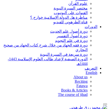
علوم القرآن
مختصر السيرة النبوية
القنوات على اليوتيوب
مناظرة هل الدولة الإسلامية خوارج ؟
قناة الطرهوني للفيديو
الدورات
دورة أصول علم الحدبث
دورة أصول التفسير
دورة في علم التجويد
دورة فقه الجهاد من خلال شرح كتاب الجهاد من صحيح
البخاري
دورة سريعة في السيرة النبوية
الدورة الصيفية لإعداد طالب العلوم الإسلامية 1443-
1444هـ
التعريف
English
About us
Reciting
Fatawa
Books & Articles
The course of jihad