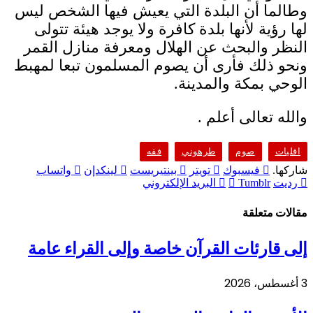
وطالما أن البلدة التي يعيش فيها الشخص ليس
لها رؤية لأنها بلدة كافرة ولا يوجد هيئة تتولى
النظر والبحث عن الهلال ومعرفة منازل القمر
ونحو ذلك فأرى أن يصوم المسلمون تبعا لمهبط
الوحي بمكة والمدينة.
والله تعالى أعلم .
اقليات
صوم
طرهوني
فقه
شاركها.
فيسبوك
تويتر
بينتيريست
لينكدإن
واتساب
رديت
Tumblr
البريد الإلكتروني
مقالات متعلقة
إلى قارئات القرآن خاصة وإلى القراء عامة
3 أغسطس، 2026