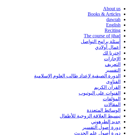
About us
Books & Articles
dawrah
English
Reciting
The course of jihad
أسئلة برامج التواصل
أعمال أولادي
اخترنا لك
الإجازات
التعريف
التفسير
الدورة الصيفية لإعداد طالب العلوم الإسلامية
الفتاوى
القرآن الكريم
القنوات على اليوتيوب
المؤلفات
المقالات
الوسائط المتعددة
تبسيط العلاقة الزوجية للأطفال
جديد الطرهوني
دورة أصول التفسير
دورة أصول علم الحدبث