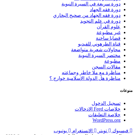
دورة سريعة في السيرة النبوية
دورة فقه الجهاد
دورة فقه الجهاد من صحيح البخاري
دورة في علم التجويد
علوم القرآن
غير مطبوعة
قضايا ساخنة
قناة الطرهوني للفيديو
محاولات شعرية متواضعة
مختصر السيرة النبوية
مطبوعة
مقالات السجن
مناظرة مع ملا خاطر وجماعته
مناظرة هل الدولة الإسلامية خوارج ؟
منوعات
تسجيل الدخول
خلاصات Feed الإدخالات
خلاصة التعليقات
WordPress.org
فيسبوك
تويتر
الانستغرام
يوتيوب