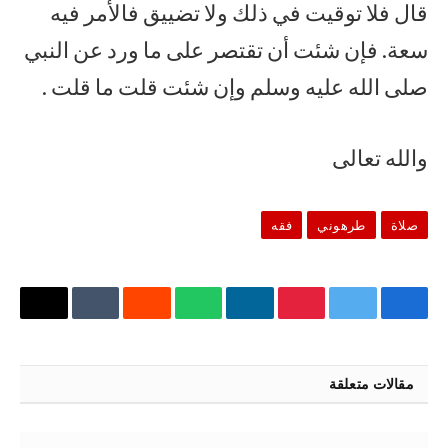
قال فلا توقيت في ذلك ولا تضييق فالأمر فيه
سعة. فإن شئت أن تقتصر على ما ورد عن النبي
صلى الله عليه وسلم وإن شئت قلت ما قلت .
والله تعالى
صلاة
طرهوني
فقه
فيسبوك
تويتر
بينتيريست
لينكدإن
واتساب
رديت
Tumblr
البريد
الإلكتر
مقالات متعلقة