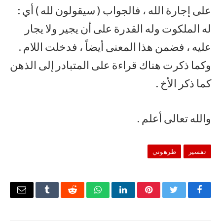
على إجارة الله ، فالجواب ( سيقولون لله ) أي :
له الملكوت وله القدرة على أن يجير ولا يجار
عليه ، فضمن هذا المعنى أيضاً ، فدخلت اللام .
وكما ذكرت هناك قراءة على المتبادر إلى الذهن
كما ذكر الأخ .
والله تعالى أعلم .
تفسير
طرهوني
فيسبوك
تويتر
بينتيريست
لينكدإن
واتساب
رديت
Tumblr
البريد
الإلكتر