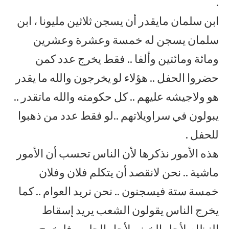
.
ابن سلمان مايقدر أن يسجن ثلاثين مليونا ، ابن
سلمان يسجن له خمسة وعشرة وعشرين
ومائة ومائتين وألفا .. فقط يخرج عدد كمن
حضروا الحفل .. هؤلاء لو يخرجون والله ما يقدر
هو ولاجيشه عليهم .. كل حكومته والله ماتقدر ..
يبولون في سراويلاتهم ..لو فقط عدد من ذهبوا
للحفل .
هذه الأمور نذكرها لأن الناس تحسب أن الأمور
ماشية .. نحن لانقصد أن يتكلم فلان وفلان
خمسة ستة فيسجنون .. نحن نريد العوام .. كما
يخرج الناس يقولون الشعب يريد إسقاط
النظام لأجل الخبز ولأجل الحليب فليخرج