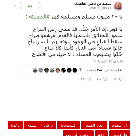
آل سعود
إنكار المنكر
السعودية
تركي آل الشيخ
دعوة
طرهوني
فقه
موسم الرياض