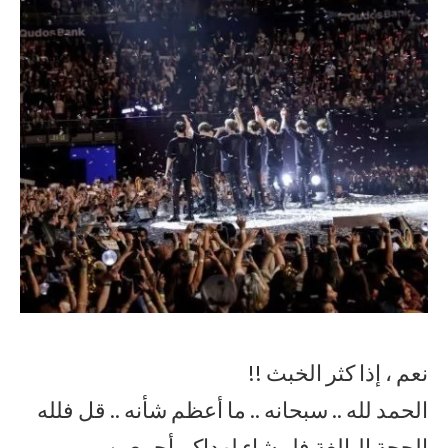
نعم ، إذا كثر الخبث !!
الحمد لله .. سبحانه .. ما أعظم شأنه .. قل فلله
الحجة البالغة فلو شاء لهداكم أجمعين