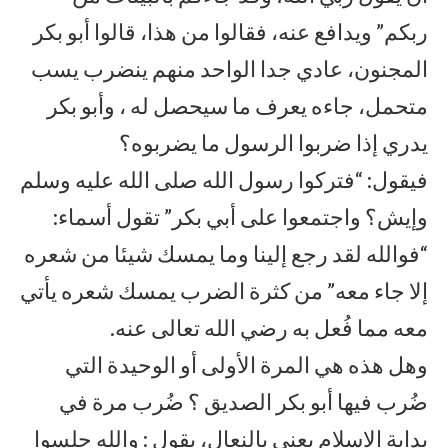
ربكم” ويدافع عنه، فقالوا من هذا، قالوا أبو بكر
المجنون، عادي جدا الواحد منهم ينضرب يسب
متحمل، جاءه يعرف ما سيحصل له ، وأبو بكر
يدري إذا ضربوا الرسول ما يضربوه؟
فيقول: “فتركوا رسول الله صلى الله عليه وسلم
وإيش؟ واجتمعوا على أبي بكر” تقول أسماء:
“فوالله لقد رجع إلينا وما يمسك شيئا من شعره
إلا جاء معه” من كثرة الضرب يمسك شعره يأتي
معه مما فُعل به رضي الله تعالى عنه.
وهل هذه هي المرة الأولى أو الوحيدة التي
ضُرب فيها أبو بكر الصديق ؟ ضُرب مرة في
بداية الإسلام يعني بالنعال، يقول : والله جلسوا