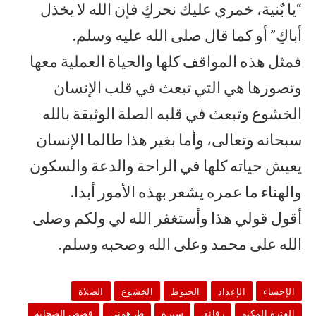
“يا بٌنية، خمري عليك نحركِ فإن الله لا يخذل
أباكِ” أو كما قال صلى الله عليه وسلم.
فمثل هذه المواقف كلها والحياة العملية معها
وتصورها هي التي تبعث في قلب الإنسان
الخشوع وتبعث في قلبه الصلة الوثيقة بالله
سبحانه وتعالى، وأما بغير هذا طالما الإنسان
يعيش حياته كلها في الراحة والدعة والسكون
والهناء ما عمره يشعر بهذه الأمور أبدا.
أقول قولي هذا وأستغفر الله لي ولكم وصلى
الله على محمد وعلى الله وصحبه وسلم.
الإحساء
الإعداد
الحنوط
الخشوع
الصلاة
الفترة المكية
رقائق
سيرة
طرهوني
قصص الصحابة