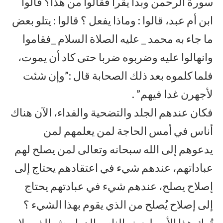
سورة الرحمن وبدأ يقرأ فقالوا من هذا؟ قالوا
ابن أم عبد، قالوا : وماذا يفعل ؟ قالوا : يتلو بعض
ما جاء به محمد _ عليه الصلاة السلام _فقاموا
وانهالوا عليه وضربوه ضربا حتى كاد أن يموت،
فلما كلموه بعد ذلك الصحابة قال :”وإن شئت
لأجهرن غدا فيهم” .
فكان عندهم الجلد والتضحية والفداء، الآن هناك
أناس في أمس الحاجة لمن يعلمهم لمن
يدعوهم إلى الله سبحانه وتعالى لمن يصلح لهم
عباداتهم، عندهم شيء في اعتقادهم يحتاج إلى
إصلاح يصلح، عندهم شيء في عبادتهم يحتاج
إلى إصلاح يُصلح من الذي يقوم بهذا الشيء ؟
تُرك هذا الأمر لبعض الناس الدراويش الذين لا