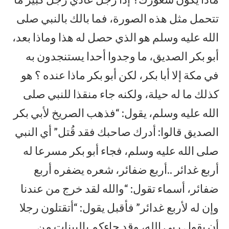
تتحمل مثل هذه الصورة، فما بالك بالنبي صلى
الله عليه وسلم هو الذي حصل له هذا وماذا بعد،
أبو بكر الصديق، ما وجدوا أحدا يستنجدون به
في مكة إلا أبا بكر، لكن أبو بكر ماذا عنده ؟ هو
كذلك ما له حيلة، ولكنه جاء منقذا للنبي صلى
الله عليه وسلم، يقول: “فذهب الصريخ لأبي بكر
الصديق قالوا: أدرك صاحبك فقد قُتل” أي النبي
صلى الله عليه وسلم، فجاء أبو بكر مسرعا له
أربع غدائر ..أربع ضفائر، شعره يضفره أربع
ضفائر، أسماء تقول: “والله لقد خرج من عندنا
وإن له لأربع غدائر” فأقبل يقول: “أتقتلون رجلا
أن يقول ربي الله، وقد جاءكم بالبينات من