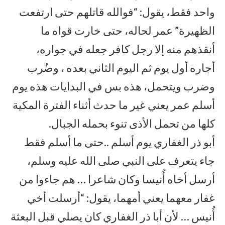
واحد فقط، يقول: “فوالله قاتلهم حتى ارتفعت
الظهيرة” عمر لحاله، حتى خارت قواه ما
أنقذهم منه إلا رجل كافر جعله في جواره،
أجاره أول يوم ثم اليوم الثاني بعده ، وضُرب
وضرب ويتحمل، هذه بس في البدايات هذه يوم
أسلم عمر يعني غير ما حدث أثناء الفترة المكية
كلها من تحمل الأذى تنوء بحمله الجبال.
أبو ذر الغفاري يوم أسلم ..حتى ما أسلم فقط
جاء يتعرف على النبي صلى الله عليه وسلم،
أرسل أخاه أُنيسا وكان شاعرا … هم جاءوا من
غفار معهما يعني أمهما، يقول: “أرسلت أخي
أُنيس … لأن أبا ذر الغفاري كان يصلي قبل البعثة