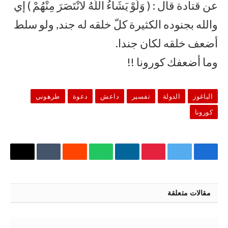
عن قتادة قال : ( وَلَوْ يَشَاءُ اللَّهُ لانْتَصَرَ مِنْهُمْ ) إي
والله بجنوده الكثيرة كلّ خلقه له جند, ولو سلط
أضعف خلقه لكان جندا.
وما أضعفك كورونا !!
الباغوز
الدولة
تفسير
داعش
دعوة
طرهوني
كورونا
فيسبوك
تويتر
بينتيريست
لينكدإن
واتساب
رديت
Tumblr
البريد
الإلكتر
مقالات متعلقة