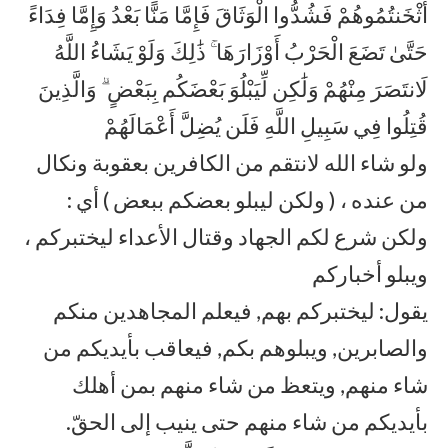
أَثْخَنتُمُوهُمْ فَشُدُّوا الْوَثَاقَ فَإِمَّا مَنًّا بَعْدُ وَإِمَّا فِدَاءً
حَتَّىٰ تَضَعَ الْحَرْبُ أَوْزَارَهَا ۚ ذَٰلِكَ وَلَوْ يَشَاءُ اللَّهُ
لَانتَصَرَ مِنْهُمْ وَلَٰكِن لِّيَبْلُوَ بَعْضَكُم بِبَعْضٍ ۗ وَالَّذِينَ
قُتِلُوا فِي سَبِيلِ اللَّهِ فَلَن يُضِلَّ أَعْمَالَهُمْ
ولو شاء الله لانتقم من الكافرين بعقوبة ونكال
من عنده ، ( ولكن ليبلو بعضكم ببعض ) أي :
ولكن شرع لكم الجهاد وقتال الأعداء ليختبركم ،
ويبلو أخباركم
يقول: ليختبركم بهم, فيعلم المجاهدين منكم
والصابرين, ويبلوهم بكم, فيعاقب بأيديكم من
شاء منهم, ويتعظ من شاء منهم بمن أهلك
بأيديكم من شاء منهم حتى ينيب إلى الحقّ.