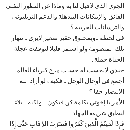
الجوي الذي لاقبل لنا به وماذا عن التطور التقني
الفائق والإمكانات المذهلة والدعم التريليوني
والترسانات الحربية ؟
في لحظة ..وبمخلوق حقير صغير لايرى .. تنهار
تلك المنظومة ولو استمر قليلا لتوقفت عجلة
الحياة جملة ..
جندي لايحسب له حساب مرغ كبرياء العالم
أجمع في أوحال الوحل .. فكيف لو أراد الله
الانتصار حقا ؟
الأمر يا إخوتي بكلمة كن فيكون .. ولكنه البلاء لنا
لنطبق شريعة الجهاد
فَإِذَا لَقِيتُمُ الَّذِينَ كَفَرُوا فَضَرْبَ الرِّقَابِ حَتَّىٰ إِذَا