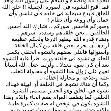
الحمد لله والصلاة والسلام على رسول الله وبعد
فما أقبح التشويه في الصورة الجميلة !! خلق الله
الخلق فأبدع سبحانه في خلقه فأي تناسق وأي
جمال وأي روعة وأي نظام !!
وصوركم فأحسن صوركم .. فتبارك الله أحسن
الخالقين .. نحن خلقناهم وشددنا أسرهم ..
وتشاء قدرة الله ليظهر آثارها ولحكم عظيمة
أرادها أن يحرم بعض خلقه من كمال الخلقة
واستوائها فابتلى بعضهم بالتشوه الخلقي بكسر
الخاء أي تشوه في خلقته وربما طرأ عليه التشوه
بعد أن كان سويا معدلا .. ولربما جعل الله أسبابا
تعين على زوال هذا التشوه أو محاولة التغلب
عليه وعلاجه أو محاولة إخفائه ..
وكما أن هناك تشوها في الخلقة أو الهيئة فهناك
تشوه في الخلق وهو الجدير بمسمى التشوه
الخلقي كما ينطقها العوام بضم الخاء واللام وهذا
التشوه يكون في شخص له صفات كثيرة طيبة
ولكنه يتحلى بصفة أو صفات سيئة تفسد عليه