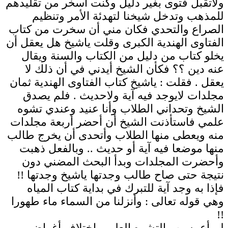
ولاتقبل فتوى بغير دليل وكنت أسخر من تقليدهم
للمذهب وتدخل شيخنا لتهدئة الأمر وتنظيم
الصراع والتحدي فكان مني أن سخرت من كتاب
الفتاوى الهندية الكبرى وقلت ياشيخ هل يعقل أن
يخلو كتاب من دليل من الكتاب والسنة ويقال
عنه دين ؟؟ فكأن الشيخ أيدني في أن ذلك لا
يعقل . فقلت : ياشيخ كتاب الفتاوى الهندية ثمان
مجلدات لايوجد فيه آية ولاحديث . فلم يصدق
الشيخ وتحداني الطلاب وأنا عنيد وعندي تشوه
علمي فاستأذنت الشيخ أن أحضر أربعة مجلدات
منه ويعطى منها الطلاب وأتحدى أن يخرج طالب
منها موضعا فيه آية أو حديث .. وبالفعل ذهبت
وأحضرت المجلدات وبدأ البحث المضني دون
نتيجة حتى صاح طالب وجدتها ياشيخ وجدتها !!
فإذا به وجد آية للتبرك في بداية كتاب المياه
وهي قوله تعالى : وأنزلنا من السماء ماء طهورا
!!
لم أع بسبب التشوه العلمي اختلاف أغراض