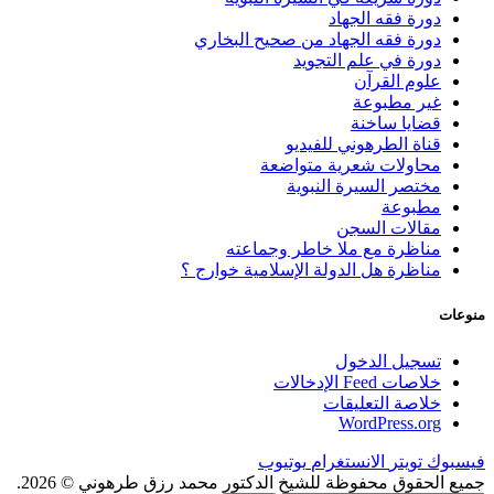
دورة فقه الجهاد
دورة فقه الجهاد من صحيح البخاري
دورة في علم التجويد
علوم القرآن
غير مطبوعة
قضايا ساخنة
قناة الطرهوني للفيديو
محاولات شعرية متواضعة
مختصر السيرة النبوية
مطبوعة
مقالات السجن
مناظرة مع ملا خاطر وجماعته
مناظرة هل الدولة الإسلامية خوارج ؟
منوعات
تسجيل الدخول
خلاصات Feed الإدخالات
خلاصة التعليقات
WordPress.org
فيسبوك
تويتر
الانستغرام
يوتيوب
جميع الحقوق محفوظة للشيخ الدكتور محمد رزق طرهوني © 2026.