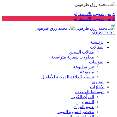
فيسبوك
تويتر
الانستغرام
فيسبوك
تويتر
الانستغرام
SUBSCRIBE
الرئيسية
المقالات
مقالات السجن
محاولات شعرية متواضعة
المؤلفات
غير مطبوعة
مطبوعة
تبسيط العلاقة الزوجية للأطفال
الفتاوى
الإجازات
الوسائط المتعددة
القرآن الكريم
التفسير
علوم القرآن
مختصر السيرة النبوية
القنوات على اليوتيوب