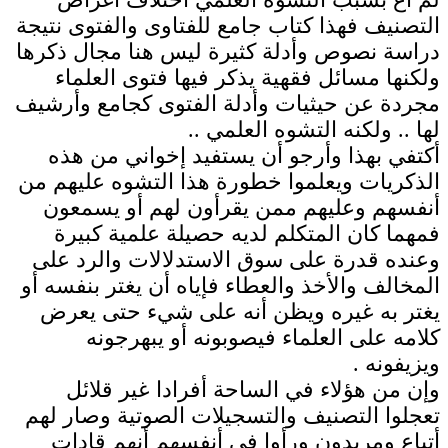
التصنيف فهذا كتاب جامع للفتاوى والفتوى نتيجة
دراسة نصوص وأدلة كثيرة ليس هنا مجال ذكرها
ولكنها مسائل فقهية يذكر فيها فتوى العلماء
مجردة عن حيثيات وأدلة الفتوى كجامع وأرشيف
لها .. ولكنه التشوه العلمي ..
أكتفي بهذا وأرجو أن يستفيد إخواني من هذه
الذكريات ويعلموا خطورة هذا التشوه عليهم من
أنفسهم وعليهم ممن يقرأون لهم أو يسمعون
فمهما كان المتكلم لديه حصيلة علمية كبيرة
وعنده قدرة على سوق الاستدلالات والرد على
المخالف والأخذ والعطاء فإياه أن يغتر بنفسه أو
يغتر به غيره ويظن أنه على شيء حتى يعرض
كلامه على العلماء فيصوبونه أو يبهرجونه
ويزيفونه .
وإن من هؤلاء في الساحة أفرادا غير قلائل
تعجلوا التصنيف والتسجيلات الصوتية وصار لهم
أتباع ومريدون ورأوا في أنفسهم أنهم قادات