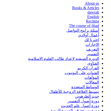
About us
Books & Articles
dawrah
English
Reciting
The course of jihad
أسئلة برامج التواصل
أعمال أولادي
اخترنا لك
الإجازات
التعريف
التفسير
الدورة الصيفية لإعداد طالب العلوم الإسلامية
الفتاوى
القرآن الكريم
القنوات على اليوتيوب
المؤلفات
المقالات
الوسائط المتعددة
تبسيط العلاقة الزوجية للأطفال
جديد الطرهوني
دورة أصول التفسير
دورة أصول علم الحدبث
دورة سريعة في السيرة النبوية