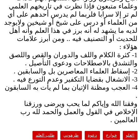
وعلماء متبعون فإذا نظرت في تاريخهم العلمي
لم تر إلا سرابا فلربما لم يدرس أحدهم على أي
من العلماء أو درس على شيخ أو شيخين ولايوجد
لديه ما يشهد له أنه برز في هذا العلم وأنه أهل
للحديث أو التصنيف فيه .. ومن أبرز علامات
هؤلاء :
1- كثرة الكلام واللف والدوران والقص واللصق
والتشدق بالاصطلاحات ودعوى التأصيل .
2- إسقاط العلماء المعاصرين بل والسابقين .
3- الانشغال بقضايا التكفير وعدم التورع فيه .
4- العجب ومظنة الإتيان بما لم يأت به السابقون
.
وفقنا الله وإياكم لما يحب ويرضى ورزقنا
الإخلاص في القول والعمل والحمد لله رب
العالمين .
الغلو
خوارج
دعوة
طرهوني
طلب العلم