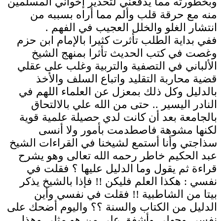
وبخطورته مما يدفعني لتحذير إخواني المسلمين
منه مع حرقة قلب وألم مما أراه بسببه من
انتشار الغلو والخلل العجيب في الفهم .
ففي بداية الطلب تأثرت كثيرا بالإمام ابن حزم
وغصت في كتب الحديث تأثرا بمنهج الشيخ
الألباني في التصفية والتربية وغلب على عقلي
قضية محاربة التقليد واتباع السلف والأخذ
بالدليل وكل ذلك بمعزل عن العلماء اللهم في
النادر اليسير .. حتى من الله علي بالالتحاق
بالجامعة بعد أن كانت لدي حصيلة علمية قوية
لكنها مشوهة فاصطدمت بأمور ولا أنسى
سذاجتي وأنا أستمع لشيخنا في القراءات الشيخ
عبد الحكيم خاطر رحمه الله تعالى وهو يشرح
قراءة ثم يقول وما الدليل عليها ؟ فقلت في
نفسي : هكذا العلم فليكن !! فإذا بالشيخ يذكر
بيتا من الشاطبية !! فقلت في نفسي وأين
الدليل من الكتاب والسنة ؟؟ واليوم أضحك على
نفسي وجهلي وأشفق على من هو مثلي وهذا