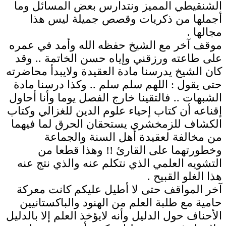
الشنقيطي المميز ونتدارس بعض المسائل وما
أجملها من ذكريات وقصص جميلة ليس هذا
مجالها .
موقف آخر مع الشيخ حفظه الله وأمد في عمره
على طاعته ورزقني وإياه حسن الخاتمة .. وقد
كان الشيخ يدرسنا مادة العقيدة ولايبدأ محاضرته
حتى يقول : اللهم سلم سلم .. وكذا درسنا مادة
الشبهات .. فالتقينا خارج الفصل يوما وأنا أحاول
إقناعه أن كتاب إحياء علوم الدين للغزالي وكتاب
الكشاف للزمخشري يستحقان الحرق لما فيهما
من مخالفة لعقيدة أهل السنة والجماعة
وخطورتهما على القارئ !! وهذا قطعا من
التشويه العلمي الذي نتكلم عنه والذي نتج عنه
هذا الغلو القبيح .
آخر المواقف حتى لا أطيل عليكم كانت معركة
حامية مع طلبة العلم من الهنود والباكستانيين
الأحناف حول الدليل وأنه لايؤخذ العلم إلا بالدليل