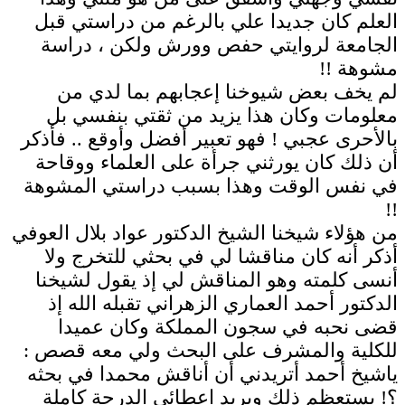
العلم كان جديدا علي بالرغم من دراستي قبل
الجامعة لروايتي حفص وورش ولكن ، دراسة
مشوهة !!
لم يخف بعض شيوخنا إعجابهم بما لدي من
معلومات وكان هذا يزيد من ثقتي بنفسي بل
بالأحرى عجبي ! فهو تعبير أفضل وأوقع .. فأذكر
أن ذلك كان يورثني جرأة على العلماء ووقاحة
في نفس الوقت وهذا بسبب دراستي المشوهة
!!
من هؤلاء شيخنا الشيخ الدكتور عواد بلال العوفي
أذكر أنه كان مناقشا لي في بحثي للتخرج ولا
أنسى كلمته وهو المناقش لي إذ يقول لشيخنا
الدكتور أحمد العماري الزهراني تقبله الله إذ
قضى نحبه في سجون المملكة وكان عميدا
للكلية والمشرف على البحث ولي معه قصص :
ياشيخ أحمد أتريدني أن أناقش محمدا في بحثه
؟! يستعظم ذلك ويريد إعطائي الدرجة كاملة