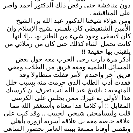
دون مناقشة حتى رفض ذلك الدكتور أحمد وأصر
على المناقشة .
ومن هؤلاء شيخنا الدكتور عبد الله بن الشيخ
الأمين الشنقيطي كان يلقبني بشيخ الإسلام وإن
كان لايخفى وجود شيء من الطنز بها ..إلا أنها
كانت تحمل الثناء كذلك حتى كان من زملائي من
يلقبني بها حقيقة !!
أذكر مرة دارت رحى الحرب معه حول بعض
المسائل العلمية ومعه فريق من الطلاب ومعي
فريق آخر واحتدم الأمر فقلت متطاولا وقد
فقدت أدب الطلب الذي حرمت منه بسبب خلل
المنهجية : ياشيخ عبد الله أنت تعرف أن كرسيك
هذا الأولى به غيرك ممن يجلس على الكرسي
المقابل !! أو كلاما هذا معناه وأستغفر الله مما
قلت وليسامحني شيخي الحبيب .. وقد كنت على
علاقة خاصة معه بل علاقة أسرية أزوره بأهلي
ونقضي أوقاتا ممتعة ببيته العامر بحضور الشاهي