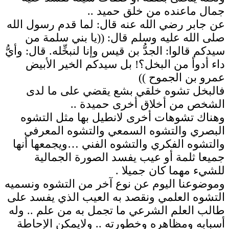
جمال ماعنده من خلق حميد ..
عن جابر رضي الله عنه قال: لما قدم رسول الله
صلى الله عليه وسلم قال: ((يا بني سلمة من
سيدكم قالوا: الجدُّ بن قيس وإنا لنبخِّله. قال: وأيُّ
داء أدوأ من البخل؟! بل سيدكم الخير الأبيض
عمرو بن الجموح ))
فالبخل تشوه خلقي بشع يقضي على ما لدى
الشخص من أخلاق أخرى حميدة ..
وهناك تشوهات أخرى لانطيل بها مثل التشوه
البصري والتشوه السمعي والتشوه المعرفي
والتشوه الفكري والتشوه الفني …ويجمعها أنها
جميعا ثلمة أو عيب يفسد الصورة الجمالية
للشيء مهما كان جميلا .
وموضوعنا اليوم عن نوع آخر من التشوه ونسميه
التشوه العلمي ونقصد به العيب الذي يفسد على
طالب العلم الشرعي ما تجمل به من علم .. وله
أسبابه ومظاهره وخطورته .. ولايمكن الإحاطة