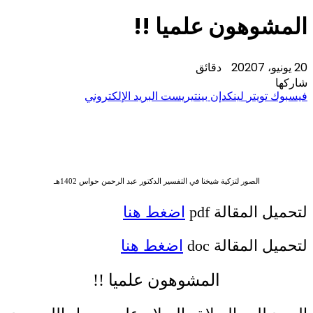
المشوهون علميا !!
20 يونيو، 2020
7 دقائق
شاركها
فيسبوك
تويتر
لينكدإن
بينتيريست
البريد الإلكتروني
الصور لتزكية شيخنا في التفسير الدكتور عبد الرحمن حواس 1402هـ
لتحميل المقالة pdf
اضغط هنا
لتحميل المقالة doc
اضغط هنا
المشوهون علميا !!