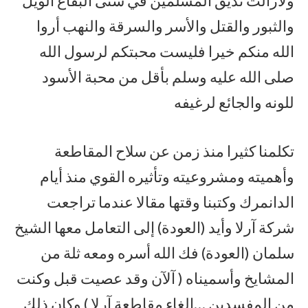
ولازالت تذيق المسلمين في شتى البقاع الويل
والثبور والقتل والأسر والسرقة والنهب أروا
الله منكم خيرا فليست محبتكم لرسول الله
صلى الله عليه وسلم بأقل من محبة الأسود
للونه والجائع لرغيفه
تكلمنا كثيرا منذ زمن عن سلاح المقاطعة
وأهميته ومشروعيته وتأثيره القوي منذ أيام
الدانمرك وكتبنا وقتها مقالا عندما تراجعت
شركة آرلا وأيد (العودة) إلى التعامل معها الشيخ
سلمان (العودة) فك الله أسره ومعه ثلة من
المشايخ وأسميناه ( آلآن وقد عصيت قبل وكنت
من المفسدين …إلغاء مقاطعة آرلا ) وكان ذلك