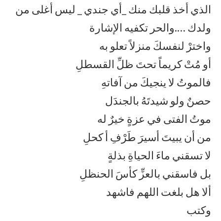
الذي أخذ قلبك منك _أي جندي _ ليس أغلى من
ولدك ….والحر تكفيه الإشارة
واخترْ لنفسكَ منزلاً تعلو به
أو مُتْ كريماً تحتَ ظلِّ القسطلِ
فالموتُ لا ينجيكَ من آفاتهِ
حصنٌ ولو شيدتَهُ بالجندَل
موتُ الفتى في عزةٍ خيرٌ له
من أن يبيتَ أسيرَ طَرْفِ أ كحلِ
لا تسقني ماءَ الحياةِ بذلةٍ
بل فاسقني بالعزِّ كأسَ الحنظلِ
ألا هل بلغت اللهم فاشهد
وكتب